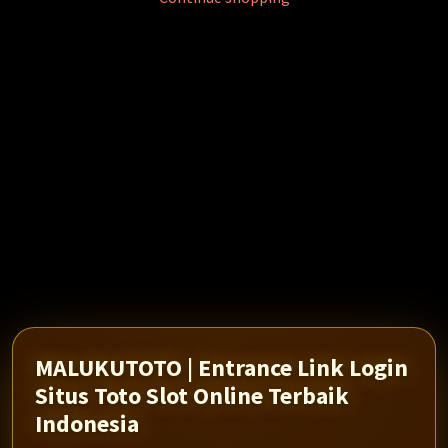
MALUKUTOTO adalah entrance link login situs toto
slot online terbaik di Indonesia. Akses mudah, proses
daftar cepat, pilihan game lengkap, serta transaksi
deposit dan withdraw yang aman dan lancar setiap
hari.
Show More →
MALUKUTOTO | Entrance Link Login
Situs Toto Slot Online Terbaik
Indonesia