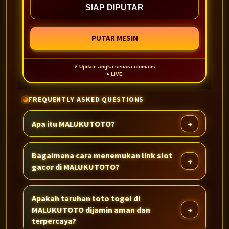
SIAP DIPUTAR
PUTAR MESIN
⚡ Update angka secara otomatis
● LIVE
FREQUENTLY ASKED QUESTIONS
Apa itu MALUKUTOTO?
Bagaimana cara menemukan link slot
gacor di MALUKUTOTO?
Apakah taruhan toto togel di
MALUKUTOTO dijamin aman dan
terpercaya?